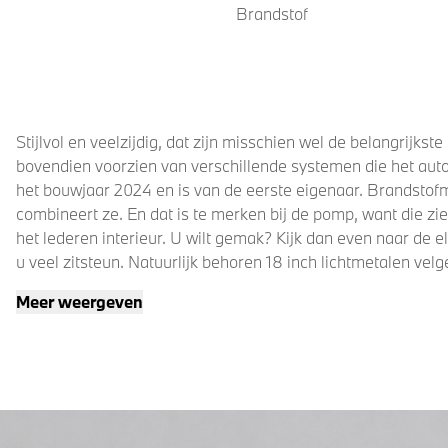
Brandstof
Stijlvol en veelzijdig, dat zijn misschien wel de belangrijk
bovendien voorzien van verschillende systemen die het aut
het bouwjaar 2024 en is van de eerste eigenaar. Brandstof
combineert ze. En dat is te merken bij de pomp, want die zie
het lederen interieur. U wilt gemak? Kijk dan even naar de 
u veel zitsteun. Natuurlijk behoren 18 inch lichtmetalen v
assistent, in delen neerklapbare achterbank en LED-achterli
Meer weergeven
Een cockpit, een informatiecentrum... Wat is de cabine eigen
alles op de hoogte. Omdat u niet elke dag met een aanhanger
trekhaak. Had u de auto nou wel afgesloten? Met Connected S
achteropkomend verkeer waarschuwing bewaakt de afstand tot
ruimte is. Bij de luxe van deze auto hoort ook electronic cl