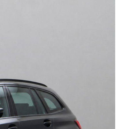
lpaddels, DAB ontvangst, parkeersensoren voor en
ij de innovatieve technieken die onderweg over uw
d onderweg levert de verkeersbord-detectie in deze
tomatisch voor. Forward collision warning helpt u om
gheidsfeatures heeft deze BMW bovendien
ermoeidheidsherkenning en
krijgt u er ook het tellerrapport van Nationale Autopas
u dat graag. Belt of mailt u ons vandaag nog?