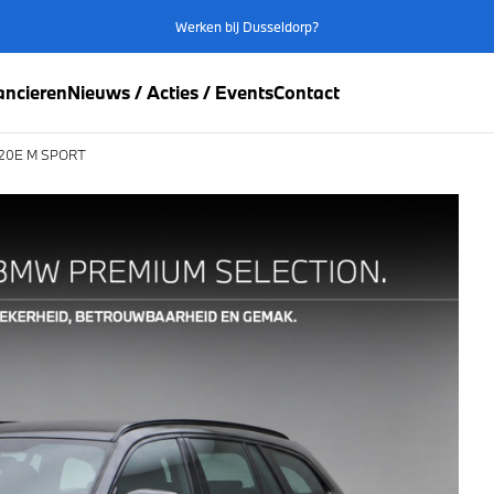
Werken bij Dusseldorp?
ancieren
Nieuws / Acties / Events
Contact
320E M SPORT