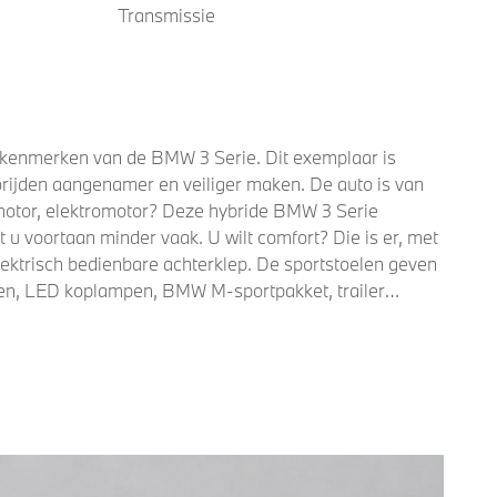
Transmissie
ste kenmerken van de BMW 3 Serie. Dit exemplaar is
orijden aangenamer en veiliger maken. De auto is van
motor, elektromotor? Deze hybride BMW 3 Serie
t u voortaan minder vaak. U wilt comfort? Die is er, met
elektrisch bedienbare achterklep. De sportstoelen geven
elgen, LED koplampen, BMW M-sportpakket, trailer
chten ook tot de uitrusting van deze complete auto.
lijk niet? Dankzij het digitale dashboard bent u van
 of caravan op pad bent, is er de elektrisch inklapbare
ervices checkt u het overal en altijd. De
 achterliggers en geeft een signaal als er te weinig
imate control. Deze auto is voorzien van dashboard met