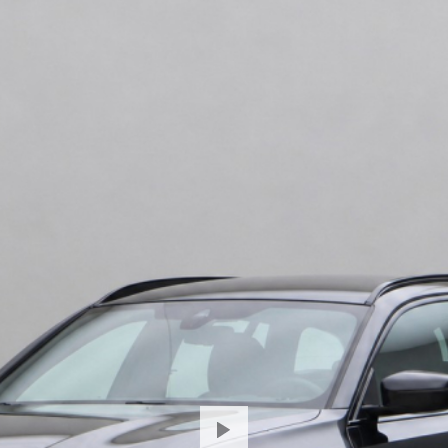
spraakbediening, navigatiesysteem, sportstuur met schake
achter en regensensor.
Het rijden met deze BMW wordt nog meer ontspannen dankz
veiligheid waken. Een belangrijke bijdrage aan de veilighei
BMW. Keep your lane? Het Lane-keeping systeem zorgt er au
kop-staart aanrijdingen te voorkomen. Bovenop deze veili
voetgangersbescherming, hill hold functie, brake assist, v
bandenspanningcontrolesysteem.
Om te bevestigen dat de kilometerstand van deze auto klopt, 
bij. Als u meer wilt weten over deze BMW, dan vertellen we 