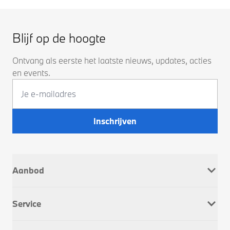
Blijf op de hoogte
Ontvang als eerste het laatste nieuws, updates, acties
en events.
Inschrijven
Aanbod
Nieuw
Service
Occasions
Company Car
Werkplaatsafspraak
Dusseldorp Motorrad