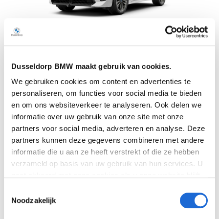
Dusseldorp BMW maakt gebruik van cookies.
Dusseldorp Schiedam
We gebruiken cookies om content en advertenties te
Beschikbaar
personaliseren, om functies voor social media te bieden
BMW iX2
en om ons websiteverkeer te analyseren. Ook delen we
informatie over uw gebruik van onze site met onze
eDrive20 67 kWh **Vraag naar levertijd**
partners voor social media, adverteren en analyse. Deze
2026
|
10
km
|
Elektrisch
partners kunnen deze gegevens combineren met andere
€ 54.435
informatie die u aan ze heeft verstrekt of die ze hebben
verzameld op basis van uw gebruik van hun services. U
Vergelijken
gaat akkoord met onze cookies als u onze website blijft
gebruiken. Bekijk
hier
meer informatie.
Toestemmingsselectie
Noodzakelijk