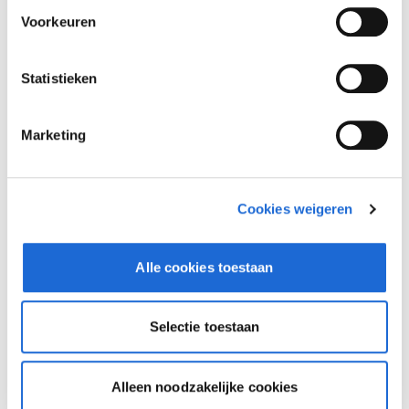
Voorkeuren
Statistieken
Marketing
Cookies weigeren
Alle cookies toestaan
Dusseldorp Schiedam
Beschikbaar
Selectie toestaan
BMW 5 Serie
Sedan 530e **Vraag naar levertijd**
Alleen noodzakelijke cookies
2026
|
10
km
|
Hybrid