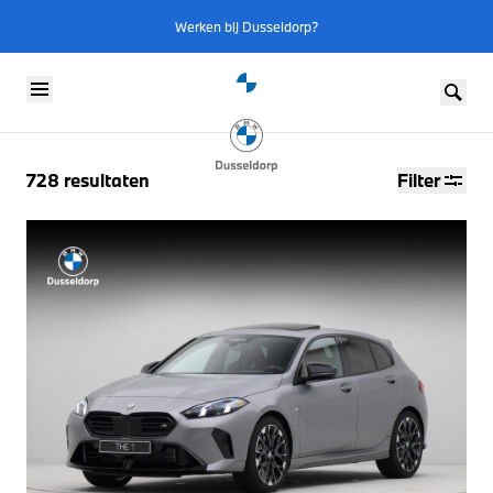
Werken bij Dusseldorp?
Skip to content
728
resultaten
Filter