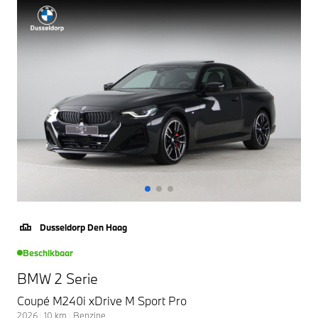
Dusseldorp Den Haag
Beschikbaar
BMW 2 Serie
Coupé M240i xDrive M Sport Pro
2026
|
10
km
|
Benzine