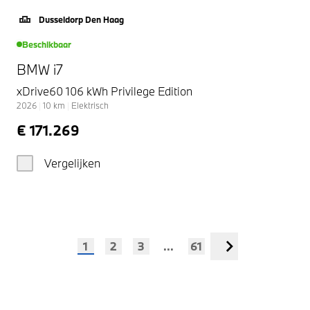
Dusseldorp Den Haag
Beschikbaar
BMW i7
xDrive60 106 kWh Privilege Edition
2026
|
10
km
|
Elektrisch
€ 171.269
Vergelijken
1
2
3
...
61
Volgende