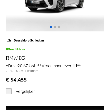
Dusseldorp Schiedam
Beschikbaar
BMW iX2
eDrive20 67 kWh **Vraag naar levertijd**
2026
|
10
km
|
Elektrisch
€ 54.435
Vergelijken