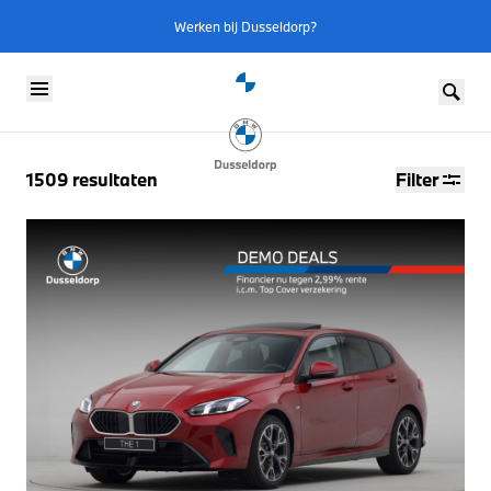
Werken bij Dusseldorp?
Skip to content
1509
resultaten
Filter