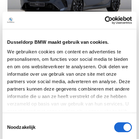
Dusseldorp BMW maakt gebruik van cookies.
Dusseldorp Deventer
We gebruiken cookies om content en advertenties te
Beschikbaar
personaliseren, om functies voor social media te bieden
BMW 1 Serie
en om ons websiteverkeer te analyseren. Ook delen we
informatie over uw gebruik van onze site met onze
M135 xDrive
partners voor social media, adverteren en analyse. Deze
2026
|
11874
km
|
Benzine
partners kunnen deze gegevens combineren met andere
€ 74.950
informatie die u aan ze heeft verstrekt of die ze hebben
verzameld op basis van uw gebruik van hun services. U
Vergelijken
gaat akkoord met onze cookies als u onze website blijft
gebruiken. Bekijk
hier
meer informatie.
Toestemmingsselectie
Noodzakelijk