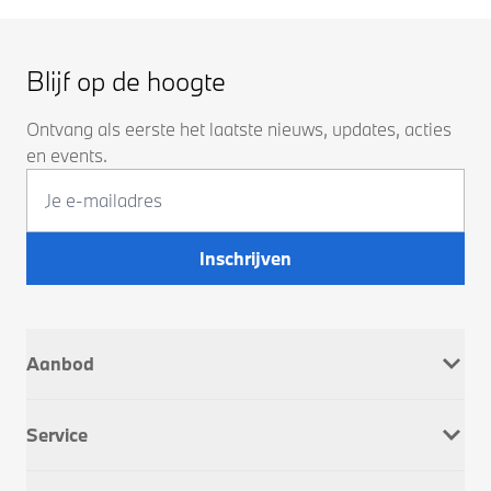
Blijf op de hoogte
Ontvang als eerste het laatste nieuws, updates, acties
en events.
Inschrijven
Aanbod
Nieuw
Service
Occasions
Company Car
Werkplaatsafspraak
Dusseldorp Motorrad