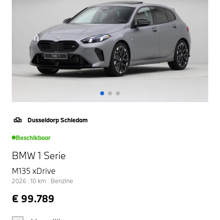
Dusseldorp Schiedam
Beschikbaar
BMW 1 Serie
M135 xDrive
2026
|
10
km
|
Benzine
€ 99.789