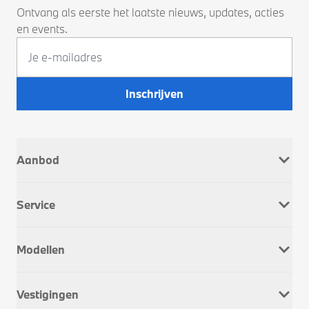
Ontvang als eerste het laatste nieuws, updates, acties
en events.
Inschrijven
Aanbod
Nieuw
Service
Occasions
Company Car
Werkplaatsafspraak
Dusseldorp Motorrad
Modellen
Onderhoud & Reparatie
Service Inclusive
BMW 1 Serie
APK
Vestigingen
BMW 2 Serie
Schadeherstel