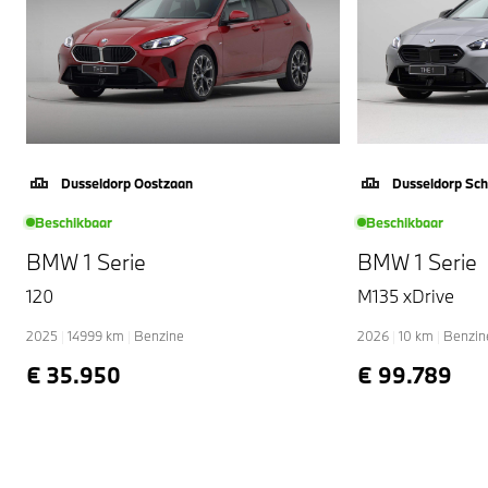
Dusseldorp Oostzaan
Dusseldorp Sc
Beschikbaar
Beschikbaar
BMW 1 Serie
BMW 1 Serie
120
M135 xDrive
2025
|
14999
km
|
Benzine
2026
|
10
km
|
Benzin
€ 35.950
€ 99.789