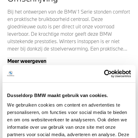
Bij het ontwerpen van de BMW 1 Serie stonden comfort
en praktische bruikbaarheid centraal. Deze
gloednieuwe auto is per direct uit onze voorraad
leverbaar. De krachtige motor geeft deze BMW
uitstekende prestaties. Winters instappen is er niet
meer bij dankzij de stoelverwarming. Een praktische
extra is de elektrisch bedienbare achterklep die opent
Meer weergeven
en sluit met een druk op de knop. Zicht, licht en toch
dicht! Een geweldige rijervaring met het glazen
panoramadak. Deze BMW 1 Serie heeft een verwarmd
stuurwiel. Nooit meer koude handen onderweg. U
wordt in deze auto ook getrakteerd op LED-koplampen
Dusseldorp BMW maakt gebruik van cookies.
en donker getint glas achter.
We gebruiken cookies om content en advertenties te
personaliseren, om functies voor social media te bieden
Als u regelmatig met een aanhanger of een
en om ons websiteverkeer te analyseren. Ook delen we
fietsendrager op pad bent, is de afneembare trekhaak
informatie over uw gebruik van onze site met onze
een praktische extra. Hoorbare topkwaliteit wordt
partners voor social media, adverteren en analyse. Deze
geleverd door het aanwezige Harman/Kardon