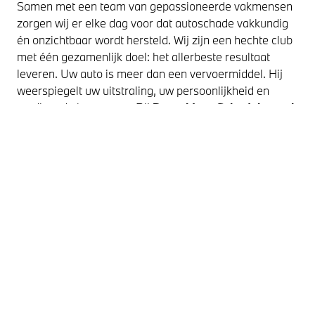
Samen met een team van gepassioneerde vakmensen
zorgen wij er elke dag voor dat autoschade vakkundig
én onzichtbaar wordt hersteld. Wij zijn een hechte club
met één gezamenlijk doel: het allerbeste resultaat
leveren. Uw auto is meer dan een vervoermiddel. Hij
weerspiegelt uw uitstraling, uw persoonlijkheid en
verdient de beste zorg. Bij
Dusseldorp Schadeherstel
begrijpen we dat als geen ander. Met ervaren
specialisten, moderne technieken en alle expertise in
eigen huis leveren wij compromisloze topkwaliteit. Van
kleine herstelwerkzaamheden tot complete restyling:
uw auto ziet er in korte tijd weer uit als nieuw of zelfs
beter. Ongeacht merk of model. Of u nu vaste klant
bent of ons bezoekt na een onverwachte schade.
Passie, professionaliteit en perfectie staan bij ons altijd
centraal. Net als bij u.
Onze diensten