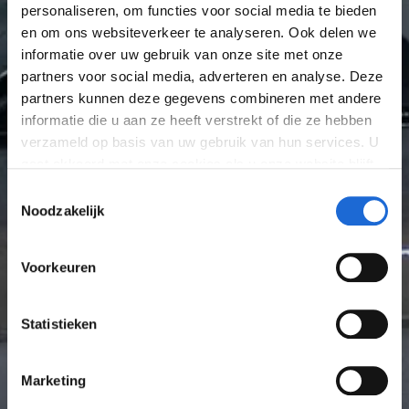
personaliseren, om functies voor social media te bieden
en om ons websiteverkeer te analyseren. Ook delen we
informatie over uw gebruik van onze site met onze
partners voor social media, adverteren en analyse. Deze
partners kunnen deze gegevens combineren met andere
informatie die u aan ze heeft verstrekt of die ze hebben
verzameld op basis van uw gebruik van hun services. U
gaat akkoord met onze cookies als u onze website blijft
gebruiken. Bekijk
hier
meer informatie.
Toestemmingsselectie
Noodzakelijk
Voorkeuren
Statistieken
Marketing