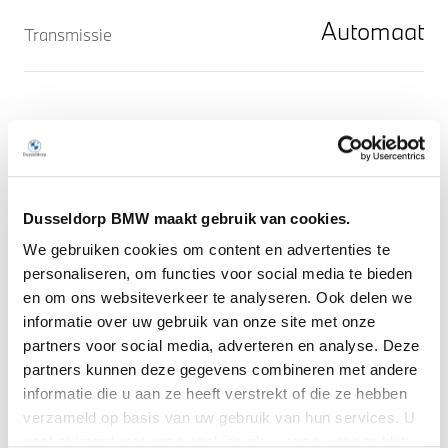
Automaat
Transmissie
Omschrijving
Auto's als deze BMW 2 Serie bieden tegelijk
Dusseldorp BMW maakt gebruik van cookies.
rijdynamiek, comfort en degelijkheid. Dit is een nieuwe
We gebruiken cookies om content en advertenties te
auto, hij is nu direct leverbaar. Een krachtige motor
personaliseren, om functies voor social media te bieden
geeft deze auto zijn sportieve prestaties. Ook 17 inch
en om ons websiteverkeer te analyseren. Ook delen we
lichtmetalen velgen, LED koplampen, in delen
informatie over uw gebruik van onze site met onze
neerklapbare achterbank, LED-achterlichten en
partners voor social media, adverteren en analyse. Deze
snelheidsafhankelijke stuurbekrachtiging zijn aan
Meer weergeven
partners kunnen deze gegevens combineren met andere
boord.
informatie die u aan ze heeft verstrekt of die ze hebben
verzameld op basis van uw gebruik van hun services. U
Het systeem controleert alle belangrijke functies en
gaat akkoord met onze cookies als u onze website blijft