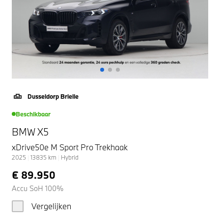
Dusseldorp Brielle
Beschikbaar
BMW X5
xDrive50e M Sport Pro Trekhaak
2025
|
13835
km
|
Hybrid
€ 89.950
Accu SoH 100%
Vergelijken