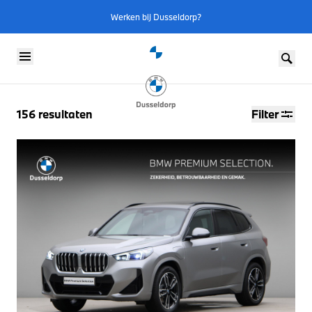
Werken bij Dusseldorp?
Skip to content
156
resultaten
Filter