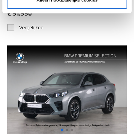
2025
|
18269
km
|
Benzine
€ 51.950
Vergelijken