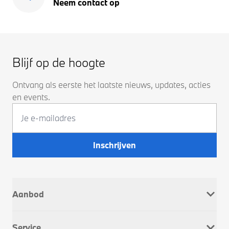
Neem contact op
Blijf op de hoogte
Ontvang als eerste het laatste nieuws, updates, acties
en events.
Inschrijven
Aanbod
Nieuw
Service
Occasions