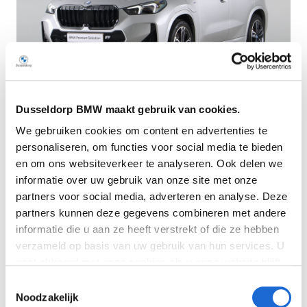
Dusseldorp BMW maakt gebruik van cookies.
Dusseldorp Den Haag
We gebruiken cookies om content en advertenties te
Beschikbaar
personaliseren, om functies voor social media te bieden
en om ons websiteverkeer te analyseren. Ook delen we
BMW X1
informatie over uw gebruik van onze site met onze
xDrive30e M-Sport
partners voor social media, adverteren en analyse. Deze
2025
|
30962
km
|
Hybrid
partners kunnen deze gegevens combineren met andere
€ 51.950
informatie die u aan ze heeft verstrekt of die ze hebben
verzameld op basis van uw gebruik van hun services. U
Vergelijken
gaat akkoord met onze cookies als u onze website blijft
gebruiken. Bekijk
hier
meer informatie.
Toestemmingsselectie
Noodzakelijk