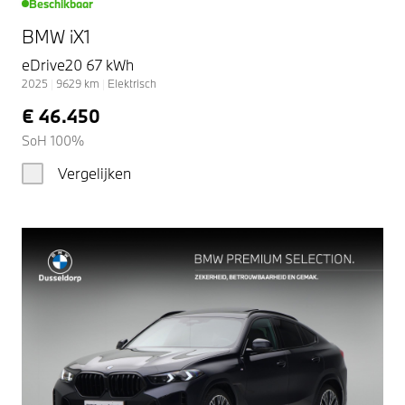
Beschikbaar
BMW iX1
eDrive20 67 kWh
2025
|
9629
km
|
Elektrisch
€ 46.450
SoH 100%
Vergelijken