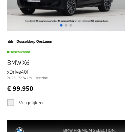
Dusseldorp Oostzaan
Beschikbaar
BMW X6
xDrive40i
2025
|
7274
km
|
Benzine
€ 99.950
Vergelijken