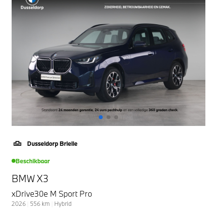
Dusseldorp Brielle
Beschikbaar
BMW X3
xDrive30e M Sport Pro
2026
|
556
km
|
Hybrid