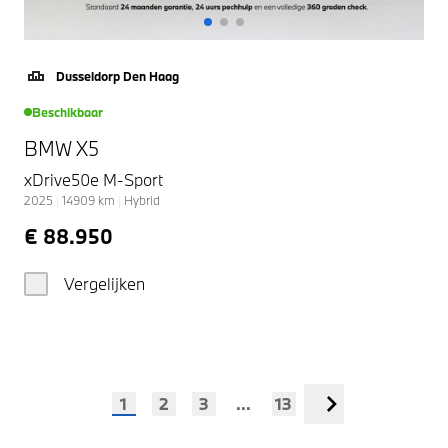
Dusseldorp Den Haag
Beschikbaar
BMW X5
xDrive50e M-Sport
2025
|
14909
km
|
Hybrid
€ 88.950
Vergelijken
1
2
3
...
13
Volgende