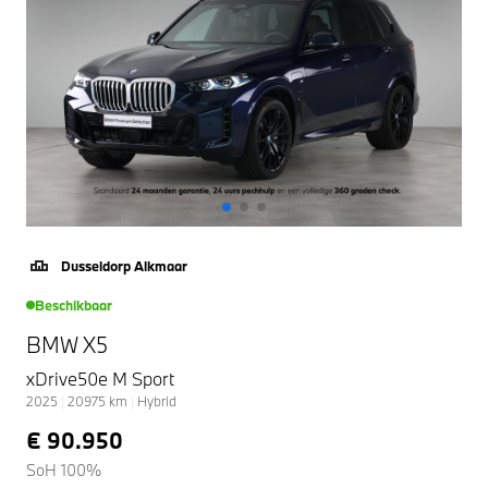
Dusseldorp Alkmaar
Beschikbaar
BMW X5
xDrive50e M Sport
2025
|
20975
km
|
Hybrid
€ 90.950
SoH 100%