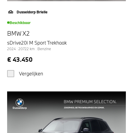
Dusseldorp Brielle
Beschikbaar
BMW X2
sDrive20i M Sport Trekhaak
2024
|
20722
km
|
Benzine
€ 43.450
Vergelijken