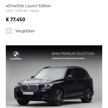
xDrive50e Launch Edition
2023
|
42725
km
|
Hybrid
€ 77.450
Vergelijken