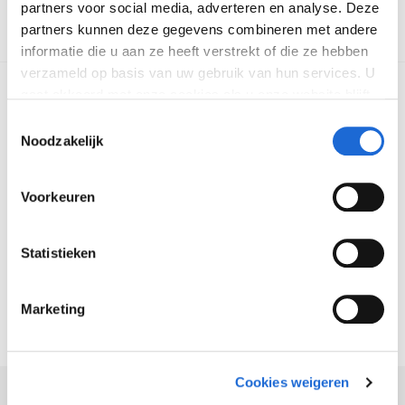
partners voor social media, adverteren en analyse. Deze
partners kunnen deze gegevens combineren met andere
informatie die u aan ze heeft verstrekt of die ze hebben
verzameld op basis van uw gebruik van hun services. U
gaat akkoord met onze cookies als u onze website blijft
Aanbod
gebruiken. Bekijk
hier
meer informatie.
Toestemmingsselectie
Ons aanbod
Noodzakelijk
Voorkeuren
Vestigingen
Bekijk vestigingen
Statistieken
Hulp nodig?
Marketing
Neem contact op
Cookies weigeren