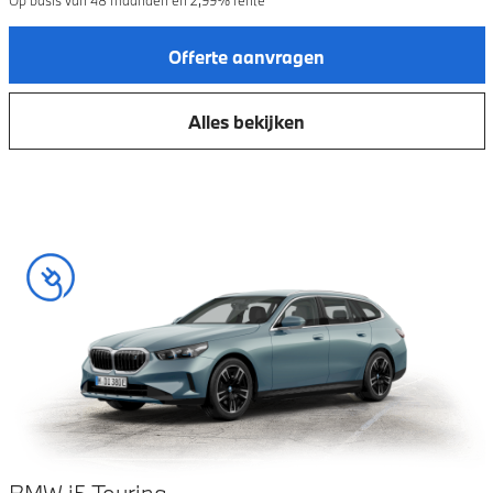
Op basis van
48
maanden en
2,99
% rente
Offerte aanvragen
Alles bekijken
BMW i5 Touring