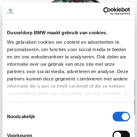
Dusseldorp BMW maakt gebruik van cookies.
We gebruiken cookies om content en advertenties te
personaliseren, om functies voor social media te bieden
BMW 2 Serie Gran Coupé
en om ons websiteverkeer te analyseren. Ook delen we
vanaf €
495,06
p/m
informatie over uw gebruik van onze site met onze
partners voor social media, adverteren en analyse. Deze
Op basis van
48
maanden en
2,99
% rente
partners kunnen deze gegevens combineren met andere
informatie die u aan ze heeft verstrekt of die ze hebben
Offerte aanvragen
verzameld op basis van uw gebruik van hun services. U
gaat akkoord met onze cookies als u onze website blijft
Alles bekijken
gebruiken. Bekijk
hier
meer informatie.
Toestemmingsselectie
Noodzakelijk
Voorkeuren