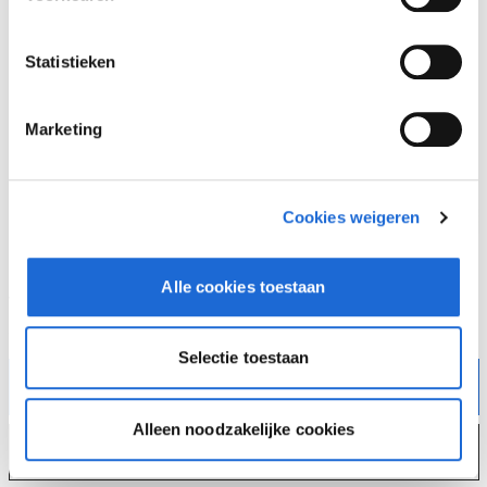
Statistieken
Marketing
Cookies weigeren
BMW 3 Serie Sedan
Alle cookies toestaan
vanaf €
594,52
p/m
Op basis van
48
maanden en
2,99
% rente
Selectie toestaan
Offerte aanvragen
Alleen noodzakelijke cookies
Alles bekijken