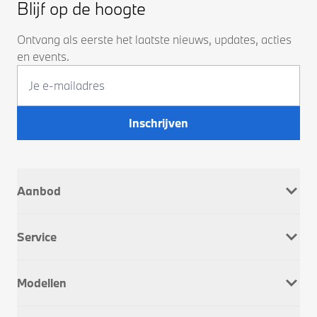
Blijf op de hoogte
Ontvang als eerste het laatste nieuws, updates, acties
en events.
Inschrijven
Aanbod
Nieuw
Service
Occasions
Company Car
Werkplaatsafspraak
Dusseldorp Motorrad
Modellen
Onderhoud & Reparatie
Service Inclusive
BMW 1 Serie