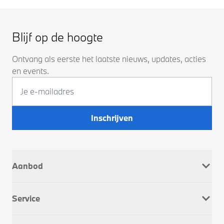
Blijf op de hoogte
Ontvang als eerste het laatste nieuws, updates, acties
en events.
Inschrijven
Aanbod
Nieuw
Service
Occasions
Company Car
Werkplaatsafspraak
Dusseldorp Motorrad