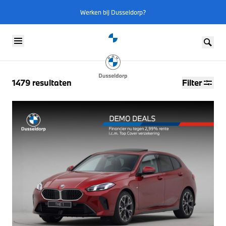
Werken bij Dusseldorp?
Skip to content
1479
resultaten
Filter