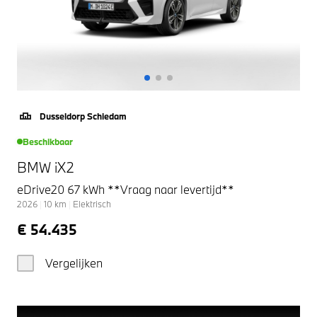
Dusseldorp Schiedam
Beschikbaar
BMW iX2
eDrive20 67 kWh **Vraag naar levertijd**
2026
|
10
km
|
Elektrisch
€ 54.435
Vergelijken