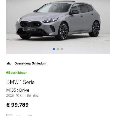
Dusseldorp Schiedam
Beschikbaar
BMW 1 Serie
M135 xDrive
2026
|
10
km
|
Benzine
€ 99.789