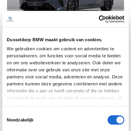
Dusseldorp BMW maakt gebruik van cookies.
Dusseldorp Deventer
We gebruiken cookies om content en advertenties te
Beschikbaar
personaliseren, om functies voor social media te bieden
BMW 1 Serie
en om ons websiteverkeer te analyseren. Ook delen we
informatie over uw gebruik van onze site met onze
M135 xDrive
partners voor social media, adverteren en analyse. Deze
2026
|
11874
km
|
Benzine
partners kunnen deze gegevens combineren met andere
€ 74.950
informatie die u aan ze heeft verstrekt of die ze hebben
verzameld op basis van uw gebruik van hun services. U
Vergelijken
gaat akkoord met onze cookies als u onze website blijft
gebruiken. Bekijk
hier
meer informatie.
Toestemmingsselectie
Noodzakelijk