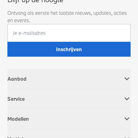
Ontvang als eerste het laatste nieuws, updates, acties
en events.
Inschrijven
Aanbod
Nieuw
Service
Occasions
Company Car
Werkplaatsafspraak
Dusseldorp Motorrad
Modellen
Onderhoud & Reparatie
Service Inclusive
BMW 1 Serie
APK