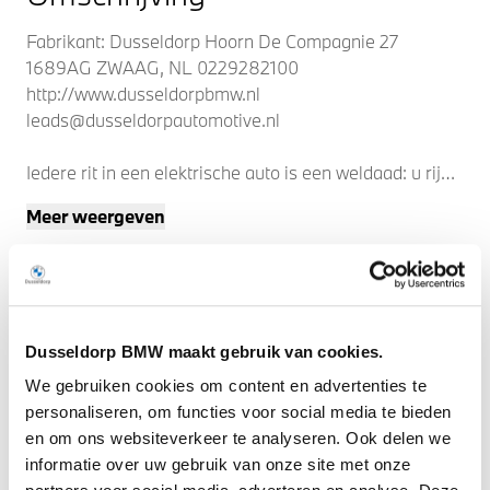
Fabrikant: Dusseldorp Hoorn De Compagnie 27
1689AG ZWAAG, NL 0229282100
http://www.dusseldorpbmw.nl
leads@dusseldorpautomotive.nl
Iedere rit in een elektrische auto is een weldaad: u rijdt
ontspannen en in alle rust, er is volop vermogen en u
Meer weergeven
komt verkwikt op uw bestemming aan. Geruisloos
genieten tegen lage kosten? Dan is deze elektromotor
iets voor u! Dit is een splinternieuwe auto, die nu uit
voorraad leverbaar is. De krachtige motor geeft deze
BMW uitstekende prestaties. Comfort en veiligheid
Dusseldorp BMW maakt gebruik van cookies.
hebben een upgrade gekregen in de vorm van
luchtvering. Deze BMW i5 legt bestuurder én bijrijder
We gebruiken cookies om content en advertenties te
compleet in de watten met de verwarmbare
personaliseren, om functies voor social media te bieden
voorstoelen. De sportstoelen geven het interieur een
en om ons websiteverkeer te analyseren. Ook delen we
super strakke look. Met een druk op de knop gaat de
informatie over uw gebruik van onze site met onze
elektrische achterklep open. Het glazen panoramadak