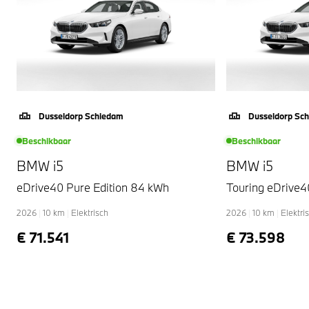
Als u wilt, kunt u al snel rijden met uw nieuwe i5. Onze
verkoopadviseurs staan klaar om u de auto te laten
zien. Dan leggen ze u meteen uit welke
financieringsvormen we erbij kunnen aanbieden. Tot
ziens in onze showroom!
Dusseldorp Schiedam
Dusseldorp Sc
Beschikbaar
Beschikbaar
BMW i5
BMW i5
eDrive40 Pure Edition 84 kWh
Touring eDrive4
2026
|
10
km
|
Elektrisch
2026
|
10
km
|
Elektri
€ 71.541
€ 73.598