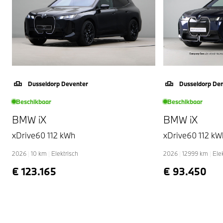
assist en vermoeidheidsherkenning.
Vanzelfsprekend leveren wij deze nieuwe auto met
volledige fabrieksgarantie. We maken graag een
afspraak met u om deze iX bij ons te komen bekijken.
Dusseldorp Deventer
Dusseldorp De
Beschikbaar
Beschikbaar
BMW iX
BMW iX
xDrive60 112 kWh
xDrive60 112 kW
2026
|
10
km
|
Elektrisch
2026
|
12999
km
|
Ele
€ 123.165
€ 93.450