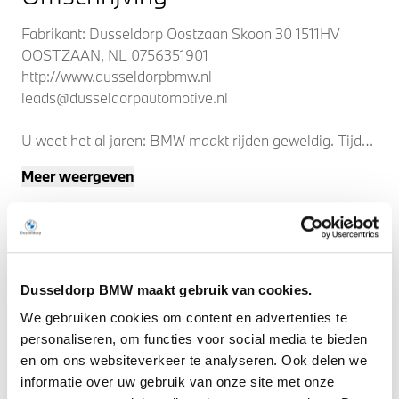
Fabrikant: Dusseldorp Oostzaan Skoon 30 1511HV
OOSTZAAN, NL 0756351901
http://www.dusseldorpbmw.nl
leads@dusseldorpautomotive.nl
U weet het al jaren: BMW maakt rijden geweldig. Tijd
om dat zelf te gaan ervaren. Bijvoorbeeld in deze
Meer weergeven
topper. De elektromotor laat u geluidloos over de weg
gaan. Wat een verademing, en zoveel power ook nog!
Het gaat hier om een nieuwe auto, hij is nu direct
leverbaar. Een krachtige motor geeft deze auto zijn
sportieve prestaties. De actieve veiligheid wordt verder
vergroot dankzij vierwielaandrijving. Bestuurder en
Dusseldorp BMW maakt gebruik van cookies.
bijrijder krijgen een warm welkom: deze BMW iX is
We gebruiken cookies om content en advertenties te
voorzien van verwarmbare voorstoelen. Nooit meer
personaliseren, om functies voor social media te bieden
stramme spieren bij het uitstappen: daar zorgen de
en om ons websiteverkeer te analyseren. Ook delen we
multifunctionele voorstoelen voor! Een praktische extra
informatie over uw gebruik van onze site met onze
is de elektrisch bedienbare achterklep die opent en