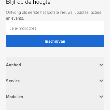
Blijf op de hoogte
Ontvang als eerste het laatste nieuws, updates, acties
en events.
Inschrijven
Aanbod
Nieuw
Service
Occasions
Company Car
Werkplaatsafspraak
Dusseldorp Motorrad
Modellen
Onderhoud & Reparatie
Service Inclusive
BMW 1 Serie
APK