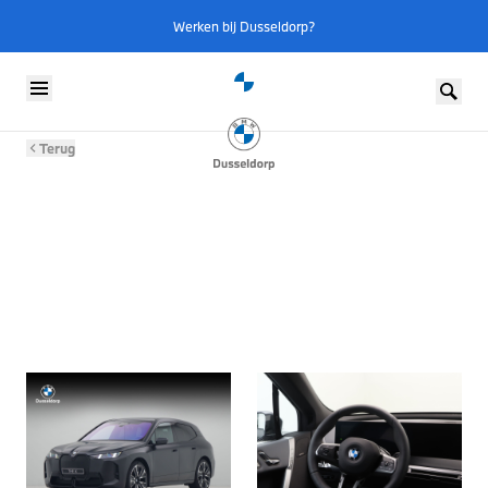
Werken bij Dusseldorp?
Skip to content
Terug