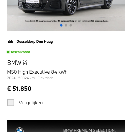
Dusseldorp Den Haag
Beschikbaar
BMW i4
M50 High Executive 84 kWh
2024
|
50324
km
|
Elektrisch
€ 51.850
Vergelijken