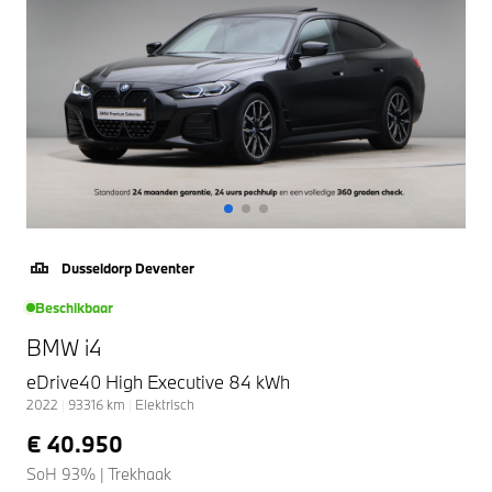
Dusseldorp Deventer
Beschikbaar
BMW i4
eDrive40 High Executive 84 kWh
2022
|
93316
km
|
Elektrisch
€ 40.950
SoH 93% | Trekhaak