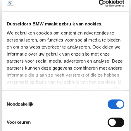
€ 44.450
Vergelijken
Dusseldorp BMW maakt gebruik van cookies.
We gebruiken cookies om content en advertenties te
personaliseren, om functies voor social media te bieden
en om ons websiteverkeer te analyseren. Ook delen we
informatie over uw gebruik van onze site met onze
partners voor social media, adverteren en analyse. Deze
partners kunnen deze gegevens combineren met andere
informatie die u aan ze heeft verstrekt of die ze hebben
verzameld op basis van uw gebruik van hun services. U
gaat akkoord met onze cookies als u onze website blijft
gebruiken. Bekijk
hier
meer informatie.
Toestemmingsselectie
Noodzakelijk
Voorkeuren