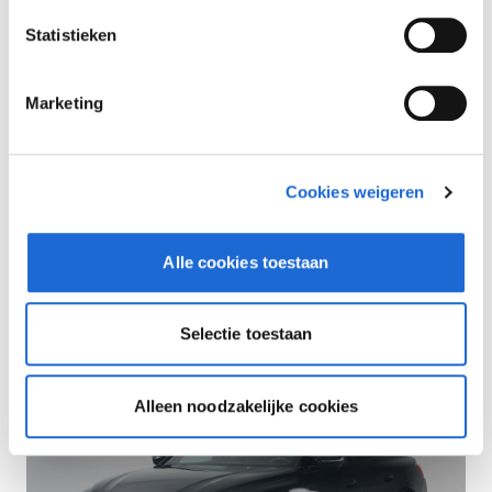
Dusseldorp Alkmaar
Statistieken
Beschikbaar
BMW i4
Marketing
M60 84 kWh
2025
|
13194
km
|
Elektrisch
€ 69.950
Cookies weigeren
SoH 100%
Vergelijken
Alle cookies toestaan
Selectie toestaan
Alleen noodzakelijke cookies