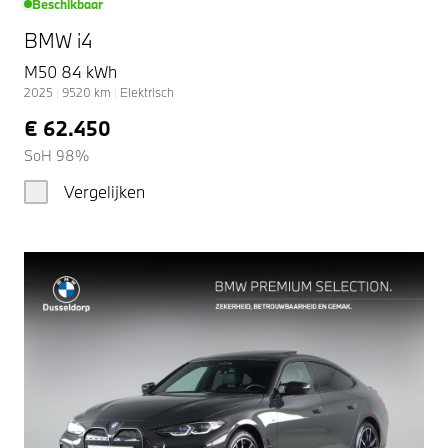
Beschikbaar
BMW i4
M50 84 kWh
2025
|
9520
km
|
Elektrisch
€ 62.450
SoH 98%
Vergelijken