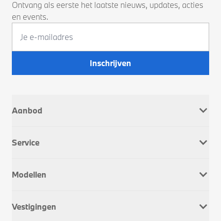
Ontvang als eerste het laatste nieuws, updates, acties
en events.
Inschrijven
Aanbod
Nieuw
Service
Occasions
Company Car
Werkplaatsafspraak
Dusseldorp Motorrad
Modellen
Onderhoud & Reparatie
Service Inclusive
BMW 1 Serie
APK
Vestigingen
BMW 2 Serie
Schadeherstel
BMW 3 Serie