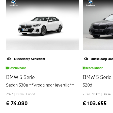
Dusseldorp Schiedam
Dusseldorp Oo
Beschikbaar
Beschikbaar
BMW 5 Serie
BMW 5 Serie
Sedan 530e **Vraag naar levertijd**
520d
2026
|
10
km
|
Hybrid
2026
|
10
km
|
Diesel
€ 74.080
€ 103.655