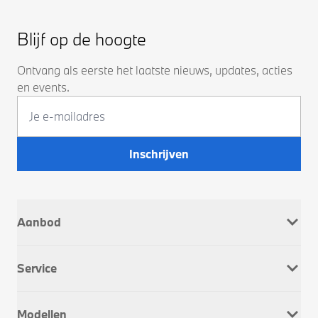
Blijf op de hoogte
Ontvang als eerste het laatste nieuws, updates, acties
en events.
Inschrijven
Aanbod
Nieuw
Service
Occasions
Company Car
Werkplaatsafspraak
Dusseldorp Motorrad
Modellen
Onderhoud & Reparatie