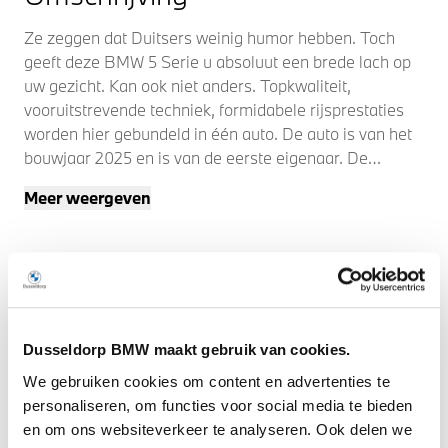
Ze zeggen dat Duitsers weinig humor hebben. Toch
geeft deze BMW 5 Serie u absoluut een brede lach op
uw gezicht. Kan ook niet anders. Topkwaliteit,
vooruitstrevende techniek, formidabele rijsprestaties
worden hier gebundeld in één auto. De auto is van het
bouwjaar 2025 en is van de eerste eigenaar. De
aandrijving van deze BMW wordt verzorgd door een
Meer weergeven
viercilinder benzinemotor en een automatische
transmissie. Winters instappen is er niet meer bij
dankzij de stoelverwarming. De elektrische achterklep
opent met een druk op de knop, zodat u gemakkelijk
toegang heeft tot de bagageruimte. Natuurlijk behoren
18 inch lichtmetalen velgen, BMW M-sportonderstel,
LED-koplampen, LED-achterlichten en
Dusseldorp BMW maakt gebruik van cookies.
snelheidsafhankelijke stuurbekrachtiging ook tot de
We gebruiken cookies om content en advertenties te
uitrusting van deze complete auto.
personaliseren, om functies voor social media te bieden
en om ons websiteverkeer te analyseren. Ook delen we
Een cockpit, een informatiecentrum... Wat is de cabine