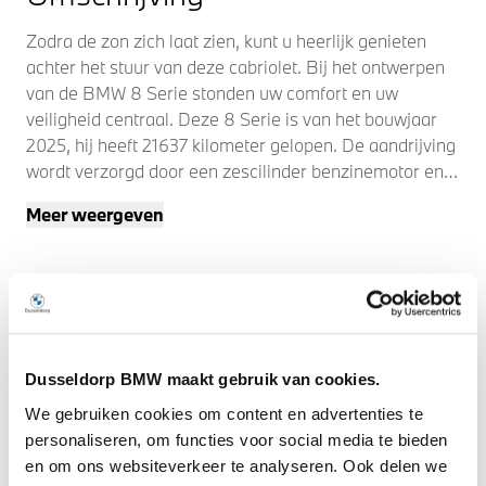
Zodra de zon zich laat zien, kunt u heerlijk genieten
achter het stuur van deze cabriolet. Bij het ontwerpen
van de BMW 8 Serie stonden uw comfort en uw
veiligheid centraal. Deze 8 Serie is van het bouwjaar
2025, hij heeft 21637 kilometer gelopen. De aandrijving
wordt verzorgd door een zescilinder benzinemotor en
een automatische transmissie. De klasse komt van het
Meer weergeven
lederen interieur en het slimme gemak van de
elektrisch bedienbare achterklep. Neem plaats op de
comfortabele stoelen. Dankzij de elektrische bediening
en het geheugen is het eenvoudig om hierin de beste
zitpositie te vinden. Top of the bill in techniek: dat ziet u
bijvoorbeeld aan de geavanceerde laserlight
koplampen. Bij de uitrusting van deze BMW horen
Dusseldorp BMW maakt gebruik van cookies.
onder meer 19 inch lichtmetalen velgen, LED
We gebruiken cookies om content en advertenties te
koplampen, adaptief dempingsysteem, in delen
personaliseren, om functies voor social media te bieden
neerklapbare achterbank, LED-achterlichten en
en om ons websiteverkeer te analyseren. Ook delen we
verstelbare lendensteunen.