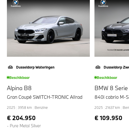
Dusseldorp Wateringen
Dusseldorp Zwo
Beschikbaar
Beschikbaar
Alpina B8
BMW 8 Serie
Gran Coupé SWITCH-TRONIC Allrad
840i cabrio M-S
2025
|
3958
km
|
Benzine
2025
|
21637
km
|
Ben
€ 204.950
€ 109.950
- Pure Metal Silver