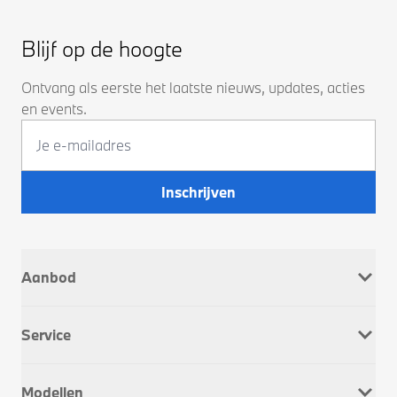
Blijf op de hoogte
Ontvang als eerste het laatste nieuws, updates, acties
en events.
Inschrijven
Aanbod
Nieuw
Service
Occasions
Company Car
Werkplaatsafspraak
Dusseldorp Motorrad
Modellen
Onderhoud & Reparatie