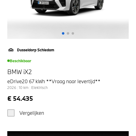
Dusseldorp Schiedam
Beschikbaar
BMW iX2
eDrive20 67 kWh **Vraag naar levertijd**
2026
|
10
km
|
Elektrisch
€ 54.435
Vergelijken