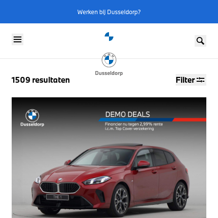
Werken bij Dusseldorp?
Skip to content
1509
resultaten
Filter