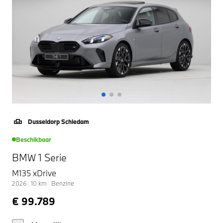
Dusseldorp Schiedam
Beschikbaar
BMW 1 Serie
M135 xDrive
2026
|
10
km
|
Benzine
€ 99.789