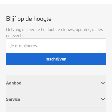
Blijf op de hoogte
Ontvang als eerste het laatste nieuws, updates, acties
en events.
Inschrijven
Aanbod
Nieuw
Service
Occasions
Company Car
Werkplaatsafspraak
Dusseldorp Motorrad