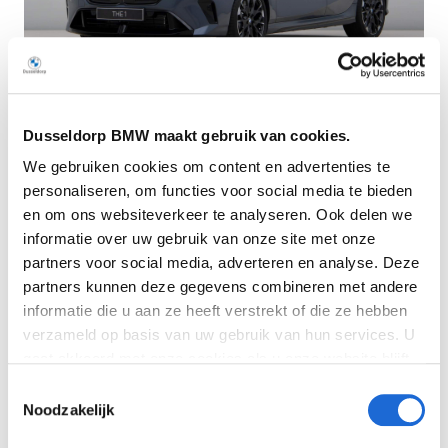
Dusseldorp BMW maakt gebruik van cookies.
Dusseldorp Deventer
We gebruiken cookies om content en advertenties te
Beschikbaar
personaliseren, om functies voor social media te bieden
BMW 1 Serie
en om ons websiteverkeer te analyseren. Ook delen we
informatie over uw gebruik van onze site met onze
M135 xDrive
partners voor social media, adverteren en analyse. Deze
2026
|
11874
km
|
Benzine
partners kunnen deze gegevens combineren met andere
€ 74.950
informatie die u aan ze heeft verstrekt of die ze hebben
verzameld op basis van uw gebruik van hun services. U
Vergelijken
gaat akkoord met onze cookies als u onze website blijft
gebruiken. Bekijk
hier
meer informatie.
Toestemmingsselectie
Noodzakelijk