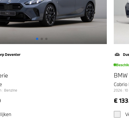
orp Deventer
Dus
Beschi
rie
BMW 4
e
Cabrio
m
|
Benzine
2026
|
10
0
€ 133
lijken
V