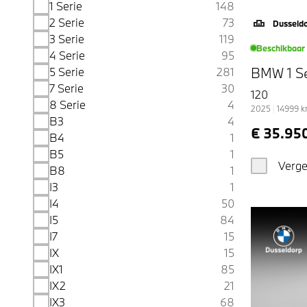
1 Serie
148
2 Serie
73
Dusseld
3 Serie
119
Beschikbaar
4 Serie
95
BMW 1 Se
5 Serie
281
7 Serie
30
120
8 Serie
4
2025
|
14999
B3
4
€ 35.95
B4
1
B5
1
Verge
B8
1
I3
1
I4
50
I5
84
I7
15
IX
15
IX1
85
IX2
21
IX3
68