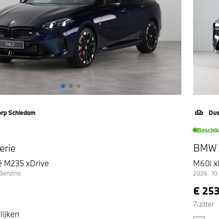
orp Schiedam
Dus
Beschi
erie
BMW 
é M235 xDrive
M60i x
Benzine
2026
|
10
€ 25
7-zitter
lijken