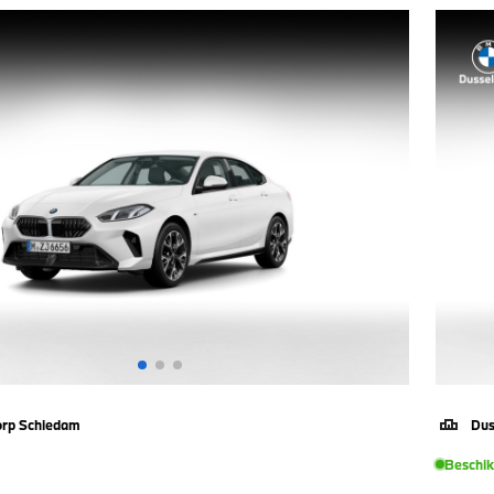
orp Schiedam
Dus
Beschi