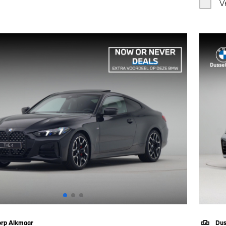
V
orp Alkmaar
Dus