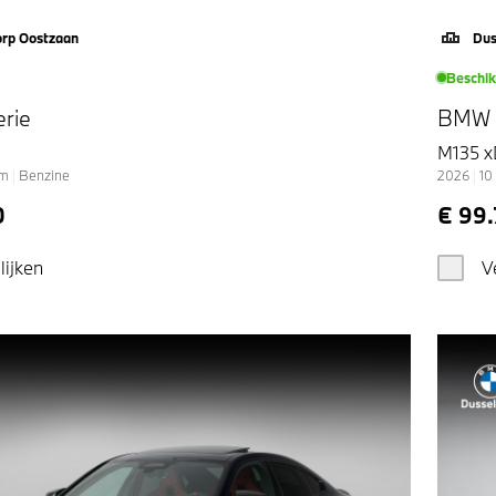
orp Oostzaan
Dus
Beschi
rie
BMW 1
M135 x
km
|
Benzine
2026
|
10
0
€ 99
lijken
V