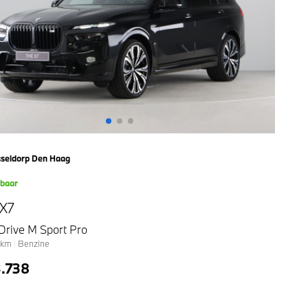
seldorp Den Haag
kbaar
X7
Drive M Sport Pro
km
|
Benzine
3.738