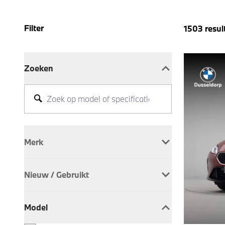
Filter
1503
resul
Zoeken
Merk
ALPINA
8
Nieuw / Gebruikt
BMW
1495
Occasion
772
Model
Nieuw
731
Company Car
351