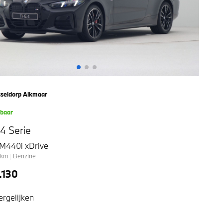
seldorp Alkmaar
kbaar
 Serie
 M440i xDrive
km
|
Benzine
.130
ergelijken