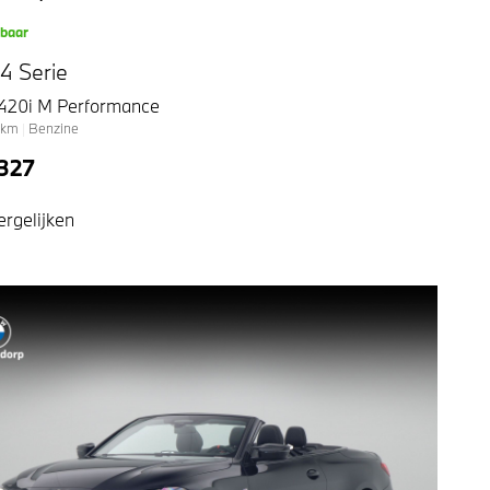
kbaar
 Serie
420i M Performance
km
|
Benzine
327
ergelijken