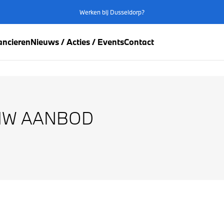
Werken bij Dusseldorp?
ancieren
Nieuws / Acties / Events
Contact
BMW AANBOD