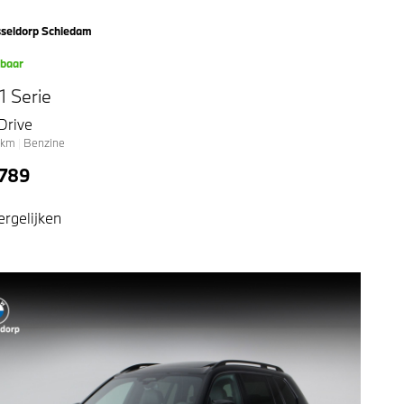
seldorp Schiedam
kbaar
 Serie
Drive
km
|
Benzine
.789
ergelijken