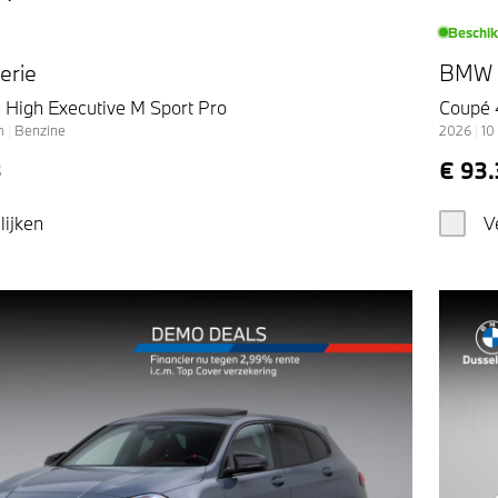
Beschi
erie
BMW 4
 High Executive M Sport Pro
Coupé 
m
|
Benzine
2026
|
10
3
€ 93.
lijken
V