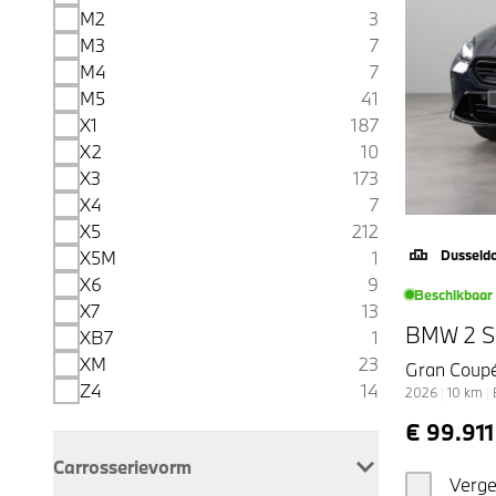
M2
3
M3
7
M4
7
M5
41
X1
187
X2
10
X3
173
X4
7
X5
212
Dusseld
X5M
1
X6
9
Beschikbaar
X7
13
BMW 2 S
XB7
1
XM
23
Gran Coup
Z4
14
2026
|
10
km
|
€ 99.911
Carrosserievorm
Verge