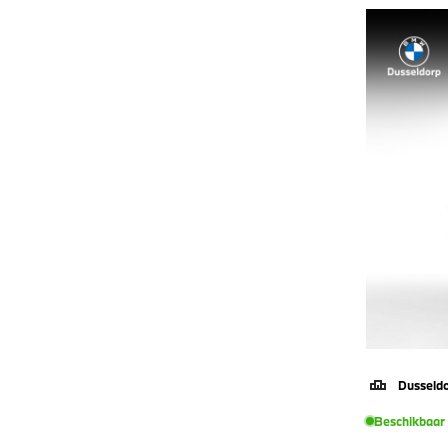
Kunstlederen Bekleding
880
Lederen Stuurwiel
7
Lendesteunen (verstelbaar)
6
M Sport Interieurpakket
812
Massagefunctie
207
Multifunctioneel Stuurwiel
56
Regensensor
1457
Skiluik
96
Sportstoelen
1334
Sportstuur
1337
Stoel Ventilatie Voor
417
Stoelverwarming
1449
Stuurwiel Verwarmd
832
Volledig Digitaal
1397
Instrumentenpaneel
Dusseld
Beschikbaar