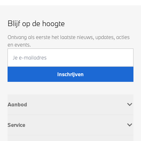
Blijf op de hoogte
Ontvang als eerste het laatste nieuws, updates, acties
en events.
Inschrijven
Aanbod
Nieuw
Service
Occasions
Company Car
Werkplaatsafspraak
Dusseldorp Motorrad