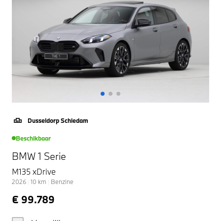
Dusseldorp Schiedam
Beschikbaar
BMW 1 Serie
M135 xDrive
2026
|
10
km
|
Benzine
€ 99.789