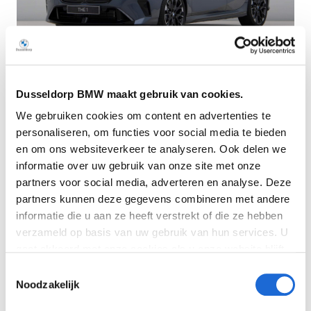
Dusseldorp BMW maakt gebruik van cookies.
Dusseldorp Deventer
We gebruiken cookies om content en advertenties te
Beschikbaar
personaliseren, om functies voor social media te bieden
BMW 1 Serie
en om ons websiteverkeer te analyseren. Ook delen we
informatie over uw gebruik van onze site met onze
M135 xDrive
partners voor social media, adverteren en analyse. Deze
2026
|
11874
km
|
Benzine
partners kunnen deze gegevens combineren met andere
€ 74.950
informatie die u aan ze heeft verstrekt of die ze hebben
verzameld op basis van uw gebruik van hun services. U
Vergelijken
gaat akkoord met onze cookies als u onze website blijft
gebruiken. Bekijk
hier
meer informatie.
Toestemmingsselectie
Noodzakelijk