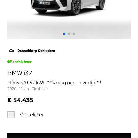
Dusseldorp Schiedam
Beschikbaar
BMW iX2
eDrive20 67 kWh **Vraag naar levertijd**
2026
|
10
km
|
Elektrisch
€ 54.435
Vergelijken