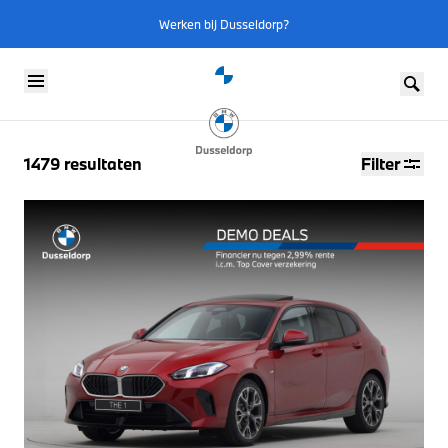
Werken bij Dusseldorp?
Skip to content
1479
resultaten
Filter