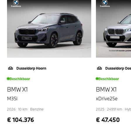
Dusseldorp Hoorn
Dusseldorp Oo
Beschikbaar
Beschikbaar
BMW X1
BMW X1
M35i
xDrive25e
2026
|
10
km
|
Benzine
2025
|
24991
km
|
Hyb
€ 104.376
€ 47.450