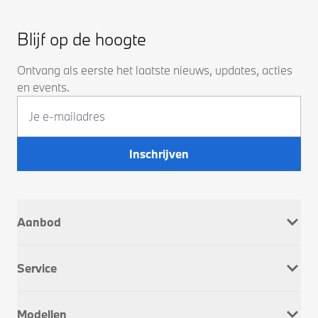
Blijf op de hoogte
Ontvang als eerste het laatste nieuws, updates, acties
en events.
Inschrijven
Aanbod
Nieuw
Service
Occasions
Company Car
Werkplaatsafspraak
Dusseldorp Motorrad
Modellen
Onderhoud & Reparatie