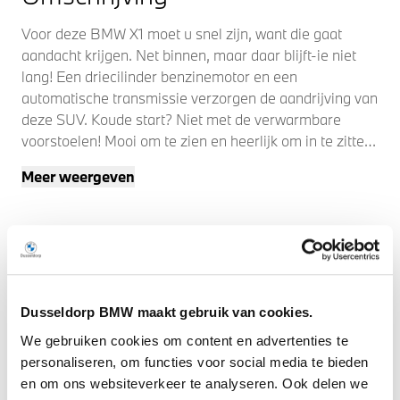
Voor deze BMW X1 moet u snel zijn, want die gaat
aandacht krijgen. Net binnen, maar daar blijft-ie niet
lang! Een driecilinder benzinemotor en een
automatische transmissie verzorgen de aandrijving van
deze SUV. Koude start? Niet met de verwarmbare
voorstoelen! Mooi om te zien en heerlijk om in te zitten
zijn de sportstoelen, die u onderweg optimale
Meer weergeven
ondersteuning geven. Een handige voorziening op deze
auto is de elektrische achterklep die u op afstand kunt
openen. Bij de rijke uitrusting horen ook 17 inch
lichtmetalen velgen, LED koplampen, BMW M-
sportpakket, LED-achterlichten, verstelbare
achterbank en snelheidsafhankelijke
stuurbekrachtiging.
Dusseldorp BMW maakt gebruik van cookies.
We gebruiken cookies om content en advertenties te
Verken de digitale wereld van mobiliteit waar het
personaliseren, om functies voor social media te bieden
digitale dashboard alles biedt wat u nodig heeft om uw
en om ons websiteverkeer te analyseren. Ook delen we
reis comfortabel te maken. Met de achteruitrijcamera