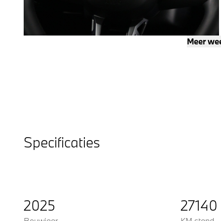
Meer we
Specificaties
2025
27140
Bouwjaar
KM stand