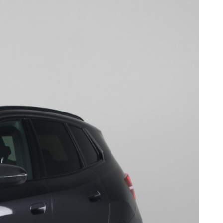
met schakelpaddels is deze auto helemaal compleet.
at om zelf te reageren op potentieel gevaarlijke
oor u de verkeersborden langs de weg kan lezen. De
cteerd, zodat u ze niet kunt missen. Het Lane-keeping
 de rijstrook. Afdwalen is uitgesloten. Forward
 In deze BMW vinden we verder een
m, hill hold functie, brake assist en
ons dan of bel ons, zodat we de auto voor u klaar kunnen