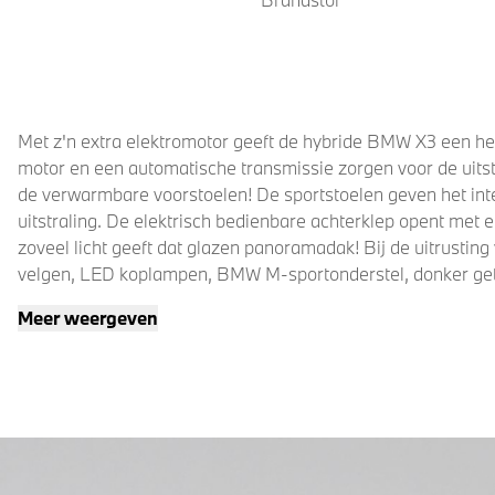
Met z'n extra elektromotor geeft de hybride BMW X3 een hee
motor en een automatische transmissie zorgen voor de uitst
de verwarmbare voorstoelen! De sportstoelen geven het inte
uitstraling. De elektrisch bedienbare achterklep opent met 
zoveel licht geeft dat glazen panoramadak! Bij de uitrustin
velgen, LED koplampen, BMW M-sportonderstel, donker geti
snelheidsafhankelijke stuurbekrachtiging.
Meer weergeven
Een cockpit, een informatiecentrum... Wat is de cabine eigen
alles op de hoogte. Wat een gemak, die achteruitrijcamera. 
Maar dat zie je niet meteen, want het is een elektrisch ink
precies waar uw auto geparkeerd staat. Ook andere functies
app altijd onder handbereik. Ook op geluidskwaliteit is ni
topprestaties. Met Harman Kardon-audiosysteem, navigati