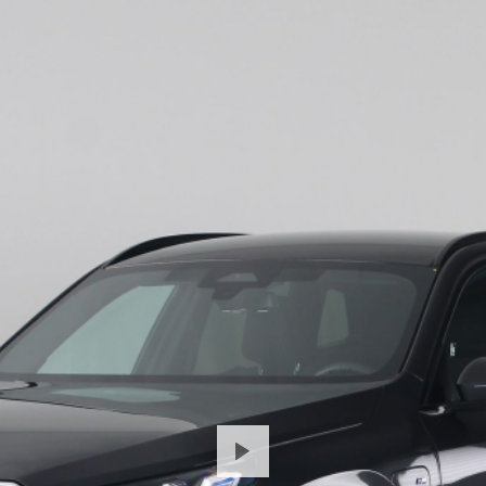
waarschuwing, automatische airconditioning en sportstuur 
Met de nieuwste technologieën aan boord is deze BMW in sta
situaties op de weg. U rijdt ook veiliger omdat deze auto v
belangrijkste borden worden op uw instrumentarium geproje
systeem zorgt voor een automatisch constante positie binnen
collision warning waarschuwt voor een kop-staart botsing.
voetgangersbescherming, dodehoekdetectie, City Safety Syste
vermoeidheidsherkenning.
Wilt u deze auto bekijken en er eventueel mee rijden? Mail 
zetten.