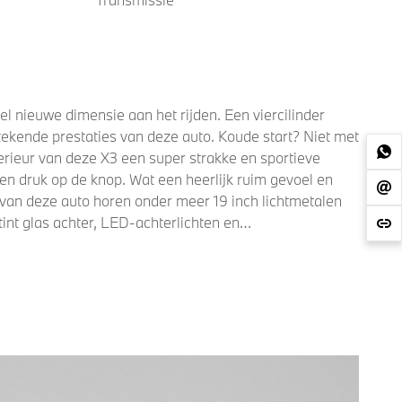
l nieuwe dimensie aan het rijden. Een viercilinder
ekende prestaties van deze auto. Koude start? Niet met
rieur van deze X3 een super strakke en sportieve
een druk op de knop. Wat een heerlijk ruim gevoel en
g van deze auto horen onder meer 19 inch lichtmetalen
nt glas achter, LED-achterlichten en
lijk niet? Dankzij het digitale dashboard bent u van
Alles in beeld zonder capriolen. Trekhaak aanwezig.
lapbare trekhaak. Dankzij Connected Services weet u
, zoals bandenspanning en brandstofniveau, zijn via de
et beknibbeld. Het Harman/Kardon audiosysteem levert
esysteem, WIFI-hotspot, achteropkomend verkeer