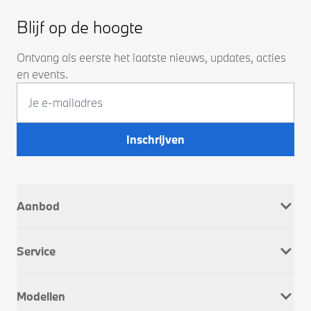
Blijf op de hoogte
Ontvang als eerste het laatste nieuws, updates, acties
en events.
Inschrijven
Aanbod
Nieuw
Service
Occasions
Company Car
Werkplaatsafspraak
Dusseldorp Motorrad
Modellen
Onderhoud & Reparatie