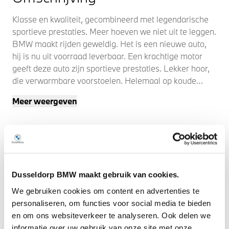
Klasse en kwaliteit, gecombineerd met legendarische
sportieve prestaties. Meer hoeven we niet uit te leggen.
BMW maakt rijden geweldig. Het is een nieuwe auto,
hij is nu uit voorraad leverbaar. Een krachtige motor
geeft deze auto zijn sportieve prestaties. Lekker hoor,
die verwarmbare voorstoelen. Helemaal op koude
dagen. De sportstoelen geven het interieur van deze
Meer weergeven
X4 een super strakke en sportieve uitstraling. De
achterklep opent automatisch met een druk op de
knop. Handig als u met volle handen staat. Geniet van
het uitzicht naar buiten door het riante glazen
panoramadak. Deze BMW X4 heeft een verwarmd
stuurwiel. Nooit meer koude handen onderweg. Ook de
Dusseldorp BMW maakt gebruik van cookies.
verlichting is bijzonder vooruitstrevend, voorzien van
laserlight koplampen. Tot de voorzieningen van deze
We gebruiken cookies om content en advertenties te
auto behoren LED koplampen, BMW M-sportpakket,
personaliseren, om functies voor social media te bieden
warmtewerend glas, in delen neerklapbare achterbank,
en om ons websiteverkeer te analyseren. Ook delen we
LED-achterlichten en snelheidsafhankelijke
informatie over uw gebruik van onze site met onze