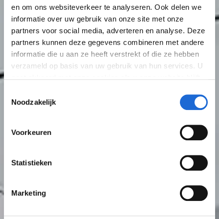
en om ons websiteverkeer te analyseren. Ook delen we
informatie over uw gebruik van onze site met onze
partners voor social media, adverteren en analyse. Deze
partners kunnen deze gegevens combineren met andere
informatie die u aan ze heeft verstrekt of die ze hebben
verzameld op basis van uw gebruik van hun services. U
gaat akkoord met onze cookies als u onze website blijft
gebruiken. Bekijk
hier
meer informatie.
Toestemmingsselectie
Noodzakelijk
Voorkeuren
Statistieken
Marketing