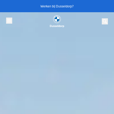
Skip to content
Werken bij Dusseldorp?