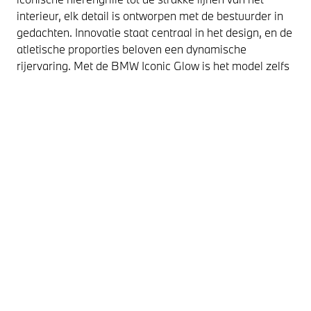
interieur, elk detail is ontworpen met de bestuurder in
gedachten. Innovatie staat centraal in het design, en de
atletische proporties beloven een dynamische
rijervaring. Met de BMW Iconic Glow is het model zelfs
in het donker een ware blikvanger, waarbij de verlichte
grille de sportieve uitstraling extra benadrukt.
BMW 2 SERIE
BMW 2
GRAN COUPÉ -
GRAN 
VOORZIJDE
ZIJAA
De BMW 2 Serie Gran