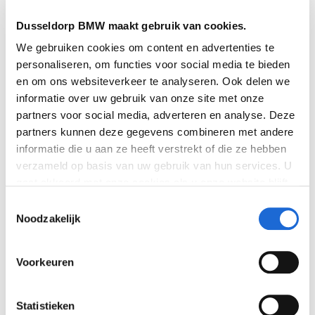
om u te voorzien van alle benodigde informatie en u te
begeleiden bij het maken van de juiste keuze.
Dusseldorp BMW maakt gebruik van cookies.
We gebruiken cookies om content en advertenties te
personaliseren, om functies voor social media te bieden
BMW X3M motor en prestaties:
en om ons websiteverkeer te analyseren. Ook delen we
Krachtig en veelzijdig
informatie over uw gebruik van onze site met onze
partners voor social media, adverteren en analyse. Deze
De BMW X3M biedt een breed scala aan motorische
partners kunnen deze gegevens combineren met andere
keuzes, elk met een indrukwekkend vermogen tot 510
informatie die u aan ze heeft verstrekt of die ze hebben
pk. Of u nu op zoek bent naar snelle acceleratie,
verzameld op basis van uw gebruik van hun services. U
robuuste prestaties op off-road terrein, of soepele
gaat akkoord met onze cookies als u onze website blijft
rijdynamiek op de snelweg, de X3M levert consistent
gebruiken. Bekijk
hier
meer informatie.
Toestemmingsselectie
topprestaties.
Noodzakelijk
Motorische Opties:
Kies de motor die het beste past bij uw rijstijl en
voorkeuren.
Voorkeuren
Statistieken