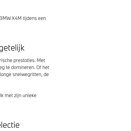
e BMW X4M tijdens een
etelijk
ische prestaties. Met
eg te domineren. Of het
lange snelwegritten, de
lk met zijn unieke
ectie