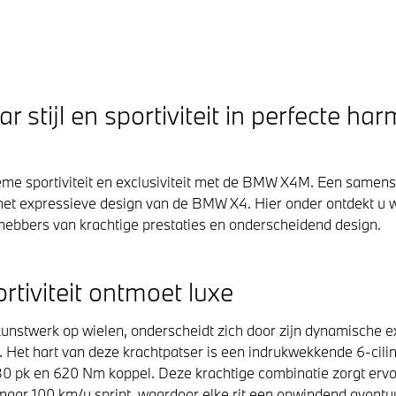
tijl en sportiviteit in perfecte ha
ieme sportiviteit en exclusiviteit met de BMW X4M. Een samen
et expressieve design van de BMW X4. Hier onder ontdekt 
efhebbers van krachtige prestaties en onderscheidend design.
iviteit ontmoet luxe
stwerk op wielen, onderscheidt zich door zijn dynamische ex
 Het hart van deze krachtpatser is een indrukwekkende 6-cilin
 pk en 620 Nm koppel. Deze krachtige combinatie zorgt erv
naar 100 km/u sprint, waardoor elke rit een opwindend avontu