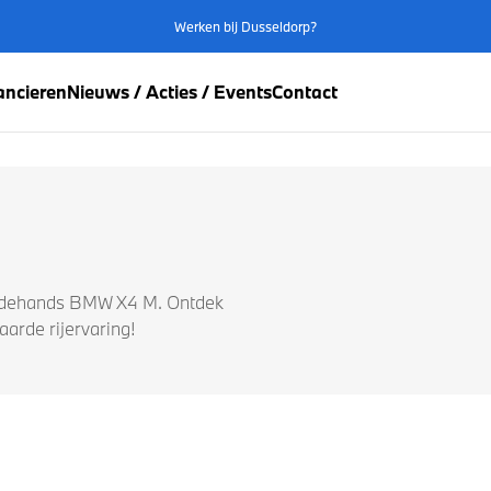
Werken bij Dusseldorp?
ancieren
Nieuws / Acties / Events
Contact
tweedehands BMW X4 M. Ontdek
arde rijervaring!