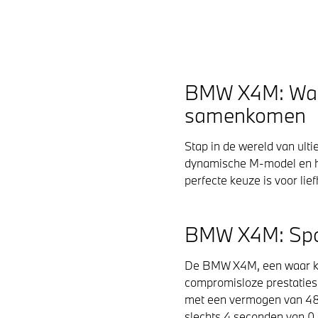
BMW X4M: Waar s
samenkomen
Stap in de wereld van ult
dynamische M-model en h
perfecte keuze is voor li
BMW X4M: Sport
De BMW X4M, een waar kun
compromisloze prestaties.
met een vermogen van 480
slechts 4 seconden van 0 