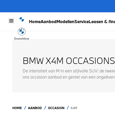
Home
Aanbod
Modellen
Service
Leasen & fin
Skip to content
BMW X4M OCCASIONS
De intensiteit van M in een stijlvolle SUV: de 
ons occasion aanbod en geniet van een ongeëvena
HOME
AANBOD
OCCASION
X4M