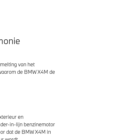
rmonie
smelting van het
u waarom de BMW X4M de
terieur en
der-in-lijn benzinemotor
oor dat de BMW X4M in
ur wordt.