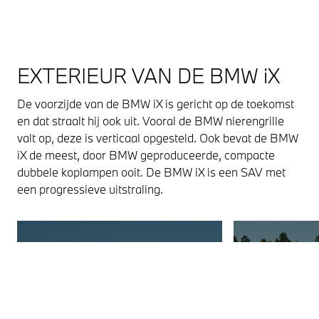
EXTERIEUR VAN DE BMW iX
De voorzijde van de BMW iX is gericht op de toekomst
en dat straalt hij ook uit. Vooral de BMW nierengrille
valt op, deze is verticaal opgesteld. Ook bevat de BMW
iX de meest, door BMW geproduceerde, compacte
dubbele koplampen ooit. De BMW iX is een SAV met
een progressieve uitstraling.
VOORZIJDE BMW
ACHTE
iX
BMW i