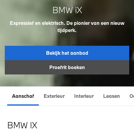
BMW iX
Expressief en elektrisch. De pionier van een nieuw
tijdperk.
Bekijk het aanbod
Proefrit boeken
Aanschaf
Exterieur
Interieur
Leasen
O
BMW IX