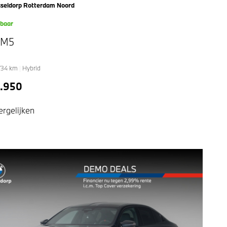
seldorp Rotterdam Noord
kbaar
 M5
734
km
|
Hybrid
9.950
ergelijken