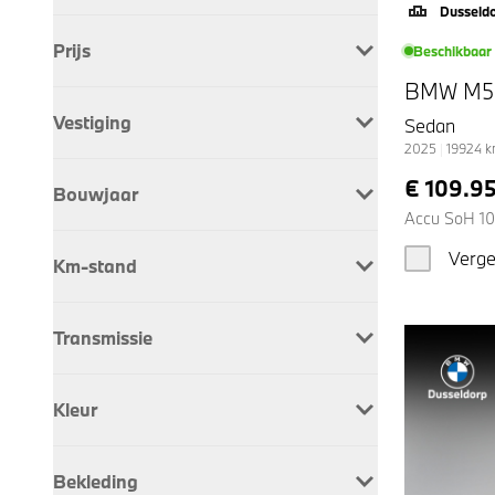
Dusseldo
Benzine
1
Prijs
Beschikbaar
Hybrid
18
BMW M5
Vestiging
Sedan
2025
|
19924
Dusseldorp Apeldoorn
5
€ 109.9
Bouwjaar
Dusseldorp Brielle
1
Accu SoH 1
Dusseldorp Den Haag
1
Dusseldorp Hoorn
1
Verge
Km-stand
Dusseldorp Oostzaan
1
Dusseldorp Rotterdam
1
Dusseldorp Schiedam
7
Transmissie
Dusseldorp Wateringen
2
Automaat
19
Kleur
Blauw
1
Bekleding
Grijs
9