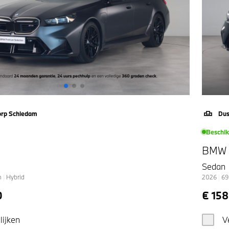
orp Schiedam
Dus
Beschi
BMW
Sedan
m
|
Hybrid
2026
|
69
0
€ 15
lijken
V