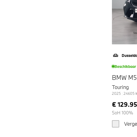
Dusseld
Beschikbaar
BMW M5
Touring
2025
|
24605
€ 129.9
SoH 100%
Verge