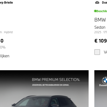
rp Brielle
Dus
Beschi
BMW
Sedan
km
|
Hybrid
2025
|
17
50
€ 10
00%
V
lijken