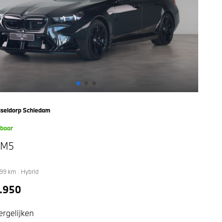
seldorp Schiedam
kbaar
 M5
99
km
|
Hybrid
8.950
ergelijken