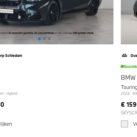
orp Schiedam
Dus
Beschi
BMW
Tourin
km
|
Hybrid
2026
|
89
50
€ 15
SKYSCR
lijken
V