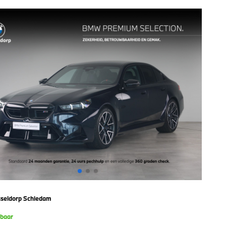
seldorp Schiedam
kbaar