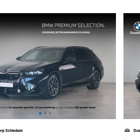
orp Schiedam
Dus