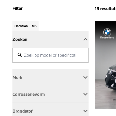
Filter
19
resulta
Occasion
M5
Zoeken
Merk
BMW
19
Carrosserievorm
Sedan
9
Brandstof
Stationwagon
10