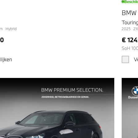
Beschi
BMW
Tourin
km
|
Hybrid
2025
|
21
50
€ 124
SoH 10
lijken
V