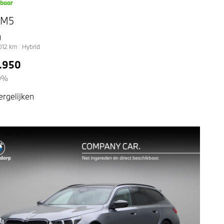
kbaar
 M5
g
012
km
|
Hybrid
.950
0%
ergelijken