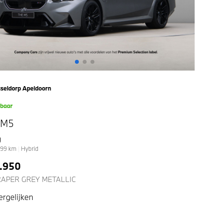
seldorp Apeldoorn
kbaar
 M5
g
99
km
|
Hybrid
9.950
APER GREY METALLIC
ergelijken