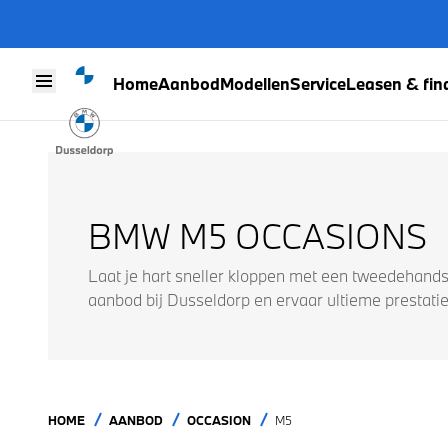
Home
Aanbod
Modellen
Service
Leasen & fin
Skip to content
BMW M5 OCCASIONS
Laat je hart sneller kloppen met een tweedehan
aanbod bij Dusseldorp en ervaar ultieme prestaties
HOME
AANBOD
OCCASION
M5