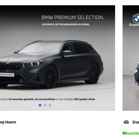
orp Hoorn
Dus
Beschi