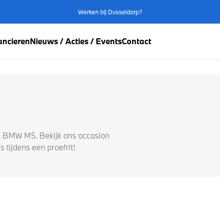
Werken bij Dusseldorp?
ancieren
Nieuws / Acties / Events
Contact
ds BMW M5. Bekijk ons occasion
 tijdens een proefrit!