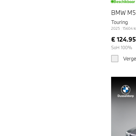
Beschikbaar
BMW M5
Touring
2025
|
15604
€ 124.9
SoH 100%
Verge