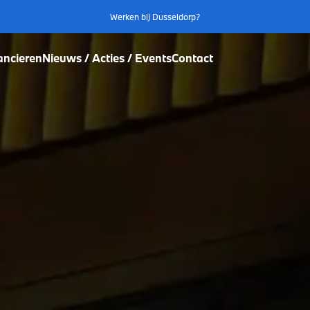
Werken bij Dusseldorp?
ancieren
Nieuws / Acties / Events
Contact